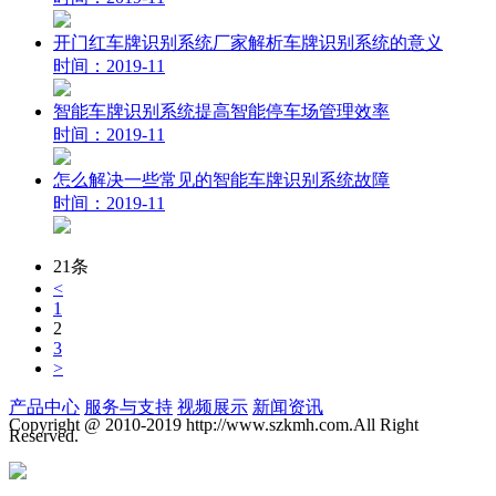
开门红车牌识别系统厂家解析车牌识别系统的意义
时间：2019-11
智能车牌识别系统提高智能停车场管理效率
时间：2019-11
怎么解决一些常见的智能车牌识别系统故障
时间：2019-11
21条
<
1
2
3
>
产品中心
服务与支持
视频展示
新闻资讯
Copyright @ 2010-2019 http://www.szkmh.com.All Right
Reserved.